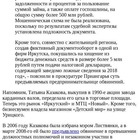
задолженности и процентов за пользование
суммой займа, а также оплате госпошлины, на
общую сумму более 500 млн рублей.
Мошенническая схема не была реализована,
поскольку по результатам судебной экспертизы
установлена подложность документа.
Кроме того, совместно с жительницей региона,
создав фиктивный документооборот в одной из
фирм Иркутска, покушались на хищение из
бюджета денежных средств в размере более 5 млн
рублей путем подачи налоговой декларации,
содержащей заведомо ложные сведения за 2018
год», - пояснили в прокуратуре Приангарья суть
предъявляемых предпринимательнице обвинений.
Напомним, Татьяна Казакова, выкупив в 1990-е акции завода
карданных валов, переделала его цеха в торговые площади.
Теперь это рынок «Иркутский» и МТЦ «Новый». Кроме того,
бизнесвумен владела магазином «Детский мир» на улице
Урицкого.
В 2006 году Казакова была избрана мэром Листвянки, а в
марте 2008-го ей было
предъявлено
обвинение в превышении
должностных полномочий и незаконном участии в