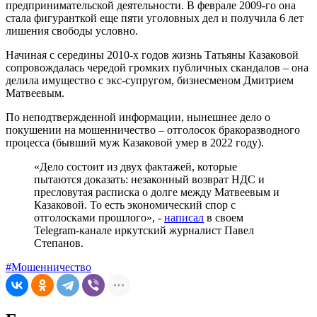
предпринимательской деятельности. В феврале 2009-го она
стала фигуранткой еще пяти уголовных дел и получила 6 лет
лишения свободы условно.
Начиная с середины 2010-х годов жизнь Татьяны Казаковой
сопровождалась чередой громких публичных скандалов – она
делила имущество с экс-супругом, бизнесменом Дмитрием
Матвеевым.
По неподтвержденной информации, нынешнее дело о
покушении на мошенничество – отголосок бракоразводного
процесса (бывший муж Казаковой умер в 2022 году).
«Дело состоит из двух фактажей, которые
пытаются доказать: незаконный возврат НДС и
пресловутая расписка о долге между Матвеевым и
Казаковой. То есть экономический спор с
отголосками прошлого», -
написал
в своем
Telegram-канале иркутский журналист Павел
Степанов.
#Мошенничество