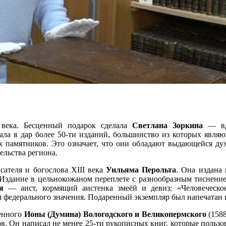
века. Бесценный подарок сделала
Светлана Зоркина
— вдо
дала в дар более 50-ти изданий, большинство из которых явл
х памятников. Это означает, что они обладают выдающейся дух
ельства региона.
сателя и богослова XIII века
Уильяма Перольта
. Она издана 
здание в цельнокожаном переплете с разнообразным тиснение
я
— аист, кормящий аистенка змеёй и девиз: «Человеческое
едерального значения. Подаренный экземпляр был напечатан в А
щенного
Ионы (Думина) Вологодского и Великопермского
(1588
. Он написал не менее 25-ти рукописных книг, которые пользо