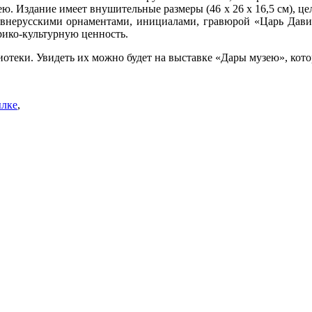
узею. Издание имеет внушительные размеры (46 х 26 х 16,5 см),
евнерусскими орнаментами, инициалами, гравюрой «Царь Дави
рико-культурную ценность.
теки. Увидеть их можно будет на выставке «Дары музею», котор
ылке
,