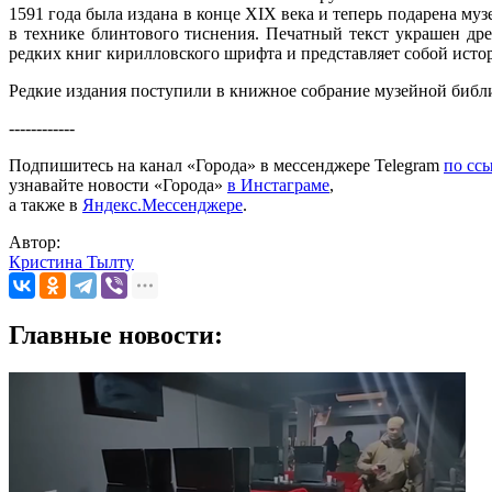
1591 года была издана в конце XIX века и теперь подарена м
в технике блинтового тиснения. Печатный текст украшен др
редких книг кирилловского шрифта и представляет собой исто
Редкие издания поступили в книжное собрание музейной библио
------------
Подпишитесь на канал «Города» в мессенджере Telegram
по сс
узнавайте новости «Города»
в Инстаграме
,
а также в
Яндекс.Мессенджере
.
Автор:
Кристина Тылту
Главные новости: