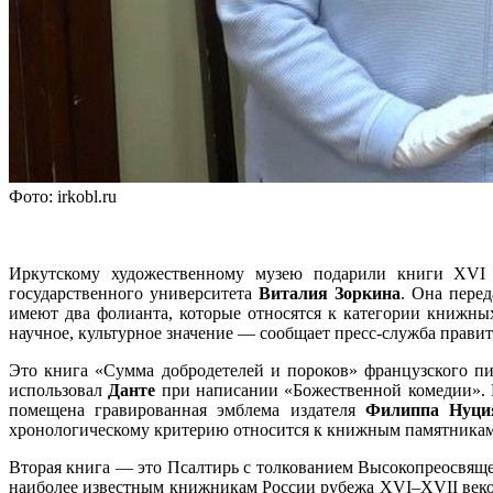
Фото: irkobl.ru
Иркутскому художественному музею подарили книги XVI 
государственного университета
Виталия Зоркина
. Она пере
имеют два фолианта, которые относятся к категории книжны
научное, культурное значение — сообщает пресс-служба правит
Это книга «Сумма добродетелей и пороков» французского пи
использовал
Данте
при написании «Божественной комедии». И
помещена гравированная эмблема издателя
Филиппа Нуци
хронологическому критерию относится к книжным памятникам ф
Вторая книга — это Псалтирь с толкованием Высокопреосвя
наиболее известным книжникам России рубежа XVI–XVII веков