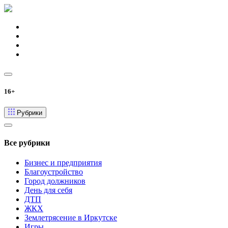
16+
Рубрики
Все рубрики
Бизнес и предприятия
Благоустройство
Город должников
День для себя
ДТП
ЖКХ
Землетрясение в Иркутске
Игры