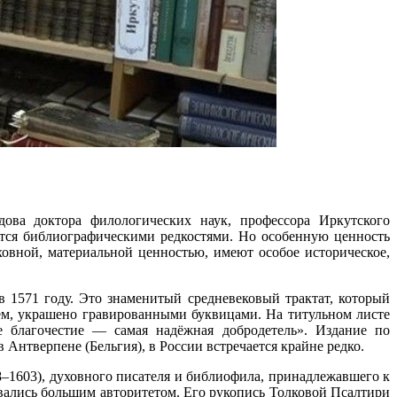
ва доктора филологических наук, профессора Иркутского
яются библиографическими редкостями. Но особенную ценность
овной, материальной ценностью, имеют особое историческое,
в 1571 году. Это знаменитый средневековый трактат, который
м, украшено гравированными буквицами. На титульном листе
 благочестие — самая надёжная добродетель». Издание по
нтверпене (Бельгия), в России встречается крайне редко.
–1603), духовного писателя и библиофила, принадлежавшего к
вались большим авторитетом. Его рукопись Толковой Псалтири