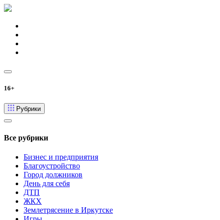
16+
Рубрики
Все рубрики
Бизнес и предприятия
Благоустройство
Город должников
День для себя
ДТП
ЖКХ
Землетрясение в Иркутске
Игры