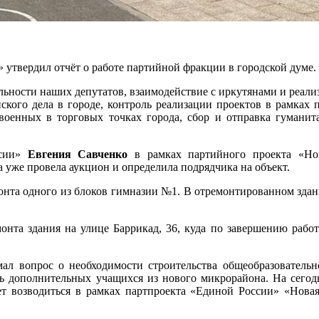
 утвердил отчёт о работе партийной фракции в городской думе.
ельности наших депутатов, взаимодействие с иркутянами и реал
ского дела в городе, контроль реализации проектов в рамка
 военных в торговых точках города, сбор и отправка гумани
сии»
Евгения Савченко
в рамках партийного проекта «Нов
уже провела аукцион и определила подрядчика на объект.
нта одного из блоков гимназии №1. В отремонтированном здании
монта здания на улице Баррикад, 36, куда по завершению рабо
ал вопрос о необходимости строительства общеобразователь
 дополнительных учащихся из нового микрорайона. На сегодн
дет возводиться в рамках партпроекта «Единой России» «Нов