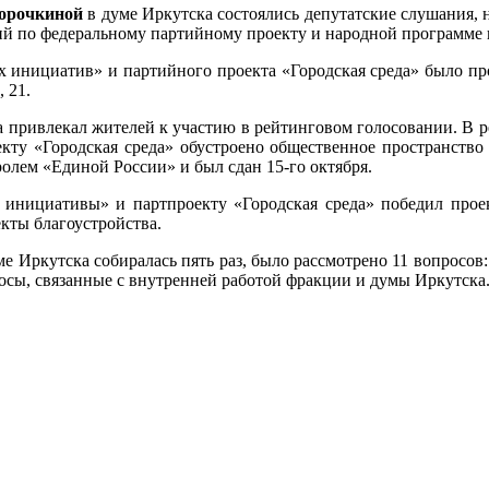
орочкиной
в думе Иркутска состоялись депутатские слушания, 
ий по федеральному партийному проекту и народной программе 
 инициатив» и партийного проекта «Городская среда» было про
 21.
 привлекал жителей к участию в рейтинговом голосовании. В ре
кту «Городская среда» обустроено общественное пространство 
ролем «Единой России» и был сдан 15-го октября.
 инициативы» и партпроекту «Городская среда» победил проек
кты благоустройства.
е Иркутска собиралась пять раз, было рассмотрено 11 вопросо
росы, связанные с внутренней работой фракции и думы Иркутска