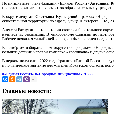
По инициативе члена фракции «Единой России»
Антонины К
проведения капитальных ремонтов образовательных учрежден
В округе депутата
Светланы Кузнецовой
в рамках «Народных
общественной территории по адресу: улица Шахтерска, 19А, 23,
Алексей Распутин на территории своего избирательного округа
началась их реализация. В микрорайоне Славный по партпрое
Рабочее появился малый скейт-парк, он был возведен под конт
В четвёртом избирательном округе по программе «Народные
большой детский игровой комплекс «Тропикана» и другие объе
В первом полугодии 2022 года фракция «Единой России» в дум
и политическое значение для жителей Иркутской области, воп
#«Единая Россия»
#«Народные инициативы - 2022»
Главные новости: