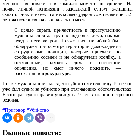
женщина выпивали и в какой-то момент повздорили. На
почве личной неприязни гражданский супруг женщины
схватил нож и нанес им несколько ударов сожительнице. 32-
летняя потерпевшая скончалась на месте.
С целью скрыть причастность к преступлению
мужчина спрятал труп в подполье дома, накрыв
вход в него ковром. Позже труп погибшей был
обнаружен при осмотре территории домовладения
сотрудниками полиции, которые приехали по
сообщению соседей и не обнаружили хозяйку, а
осужденный, находясь дома в состоянии
опьянения, не смог ничего пояснить, —
рассказали в
прокуратуре.
Позже мужчина признался, что убил сожительницу. Ранее он
уже был судим за убийство при отягчающих обстоятельствах.
В этот раз суд отправил убийцу на 9 лет в колонию строгого
режима.
#Приговор
#Убийство
Главные новости: