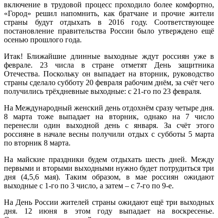
включение в трудовой процесс проходило более комфортно,
«Город» решил напомнить, как братчане и прочие жители
страны будут отдыхать в 2016 году. Соответствующее
постановление правительства России было утверждено ещё
осенью прошлого года.
Итак! Ближайшие длинные выходные ждут россиян уже в
феврале. 23 числа в стране отметят День защитника
Отечества. Поскольку он выпадает на вторник, руководство
страны сделало субботу 20 февраля рабочим днём, за счёт чего
получились трёхдневные выходные: с 21-го по 23 февраля.
На Международный женский день отдохнём сразу четыре дня.
8 марта тоже выпадает на вторник, однако на 7 число
перенесли один выходной день с января. За счёт этого
россияне в начале весны получили отдых с субботы 5 марта
по вторник 8 марта.
На майские праздники будем отдыхать шесть дней. Между
первыми и вторыми выходными нужно будет потрудиться три
дня (4,5,6 мая). Таким образом, в мае россиян ожидают
выходные с 1-го по 3 число, а затем – с 7-го по 9-е.
На День России жителей страны ожидают ещё три выходных
дня. 12 июня в этом году выпадает на воскресенье.