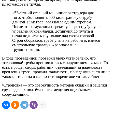
пластмассовые трубы.
«53-летний старший машинист экструдера для
того, чтобы поднять 500-килограмовую трубу
длиной 13 метров, обвязал её одним стропом.
После этого мужчина перекинул через трубу пульт
управления кран-балки, дотянулся до пульта и
начал поднимать груз выше над своей головой.
Строп оборвался, труба упала на рабочего, нанеся
смертельную травму», - рассказали в
трудинспекции.
В ходе проведенной проверки было установлено, что
«строповка¹ трубы производилась с нарушением схемы». То
есть, проще говоря, работник, отвечавший за надежность
крепления груза, проявил халатность, понадеявшись то ли на
«авось», то ли на извечно-неискоренимое «и так сойдет».
¹Строповка — это совокупность методов обвязки и зацепки
грузов для их подъёма и перемещения подъёмными
сооружениями.