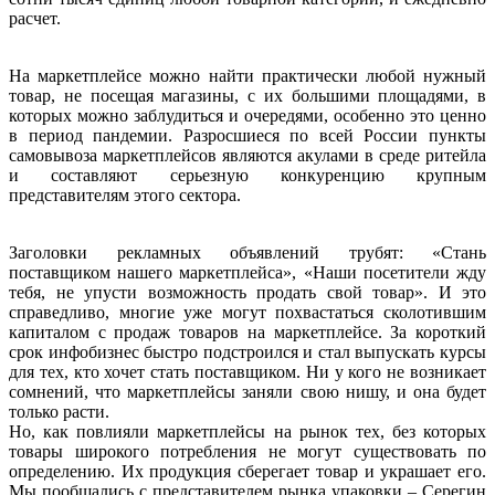
расчет.
На маркетплейсе можно найти практически любой нужный
товар, не посещая магазины, с их большими площадями, в
которых можно заблудиться и очередями, особенно это ценно
в период пандемии. Разросшиеся по всей России пункты
самовывоза маркетплейсов являются акулами в среде ритейла
и составляют серьезную конкуренцию крупным
представителям этого сектора.
Заголовки рекламных объявлений трубят: «Стань
поставщиком нашего маркетплейса», «Наши посетители жду
тебя, не упусти возможность продать свой товар». И это
справедливо, многие уже могут похвастаться сколотившим
капиталом с продаж товаров на маркетплейсе. За короткий
срок инфобизнес быстро подстроился и стал выпускать курсы
для тех, кто хочет стать поставщиком. Ни у кого не возникает
сомнений, что маркетплейсы заняли свою нишу, и она будет
только расти.
Но, как повлияли маркетплейсы на рынок тех, без которых
товары широкого потребления не могут существовать по
определению. Их продукция сберегает товар и украшает его.
Мы пообщались с представителем рынка упаковки – Серегин