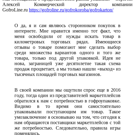
Алексей Коммерческий директор компании
GofroLine.ru
https://gofroline.ru/gofrokoroba/gofrokarton/
О да, я и сам являюсь сторонником покупок в
интернете. Мне нравится именно тот факт, что
меня освободили от нужды искать товар в
километровых торговых рядах. Имеющиеся
отзывы о товаре помогают мне сделать выбор
среди множества вариантов одного и того же
товара, только под другой упаковкой. Идея не
нова, заграницей уже десятилетие такая схема
продаж процветает, а мы только нашли «выход» из
тысячных площадей торговых магазинов.
В своей компании мы ощутили спрос еще в 2016
году, тогда один из представителей маркетплейсов
обратился к нам с потребностью в гофроупаковке.
Видимо в то время они самостоятельно
упаковывали поступающим им товар. Такое
умозаключение я основываю на том, что сегодня к
нам обращаются поставщики маркетплейсов с той
же потребностью. Следовательно, правила игры
поменялись.