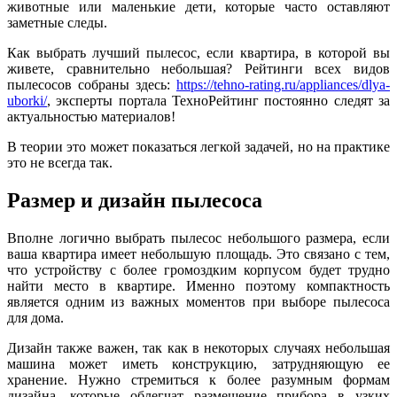
животные или маленькие дети, которые часто оставляют
заметные следы.
Как выбрать лучший пылесос, если квартира, в которой вы
живете, сравнительно небольшая? Рейтинги всех видов
пылесосов собраны здесь:
https://tehno-rating.ru/appliances/dlya-
uborki/
, эксперты портала ТехноРейтинг постоянно следят за
актуальностью материалов!
В теории это может показаться легкой задачей, но на практике
это не всегда так.
Размер и дизайн пылесоса
Вполне логично выбрать пылесос небольшого размера, если
ваша квартира имеет небольшую площадь. Это связано с тем,
что устройству с более громоздким корпусом будет трудно
найти место в квартире. Именно поэтому компактность
является одним из важных моментов при выборе пылесоса
для дома.
Дизайн также важен, так как в некоторых случаях небольшая
машина может иметь конструкцию, затрудняющую ее
хранение. Нужно стремиться к более разумным формам
дизайна, которые облегчат размещение прибора в узких