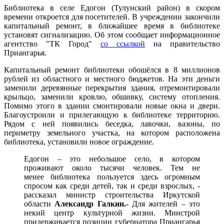
Библиотека в селе Едогон (Тулунский район) в скором
времени откроется для посетителей. В учреждении закончили
капитальный ремонт, в ближайшее время в библиотеке
установят сигнализацию. Об этом сообщает информационное
агентство "ТК Город"
со ссылкой
на правительство
Приангарья.
Капитальный ремонт библиотеки обошёлся в 8 миллионов
рублей из областного и местного бюджетов. На эти деньги
заменили деревянные перекрытия здания, отремонтировали
крыльцо, заменили кровлю, обшивку, систему отопления.
Помимо этого в здании смонтировали новые окна и двери.
Благоустроили и прилегающую к библиотеке территорию.
Рядом с ней появились беседка, лавочки, вазоны, по
периметру земельного участка, на котором расположена
библиотека, установили новое ограждение.
Едогон – это небольшое село, в котором
проживают около тысячи человек. Тем не
менее библиотека пользуется здесь огромным
спросом как среди детей, так и среди взрослых, -
рассказал министр строительства Иркутской
области
Александр Галкин.-
Для жителей – это
некий центр культурной жизни. Минстрой
придерживается позиции губернатора Приангарья