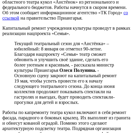
областного театра кукол «Аистёнок» из регионального и
федерального бюджетов. Работы начнутся в скором времени.
Об этом сообщает информационное агентство «ТК Город»
со
ссылкой
на правительство Приангарья.
Капитальный ремонт учреждения культуры проведут в рамках
реализации нацпроекта «Семья».
Текущий театральный сезон для «Аистёнка» –
юбилейный: 8 января он отметил 90-летие.
Благодаря нацпроекту «Семья» театр сможет
обновить и улучшить своё здание, сделать его
более уютным и красивым, - рассказала министр
культуры Приангарья
Олеся Полунина.
-
Основную сцену закроют на капитальный ремонт
19 мая, чтобы успеть провести его к началу
следующего театрального сезона. До конца июня
коллектив продолжит показывать спектакли на
гастролях и выездах, будет проводить спектакли-
прогулки для детей и взрослых.
Работы по капремонту театра кукол включают в себя ремонт
фасада, парадного и боковых крылец. Их выполнят из гранита
и обнесут кованой оградой. Помимо этого сделают
архитектурную подсветку театра. Подрядная организация