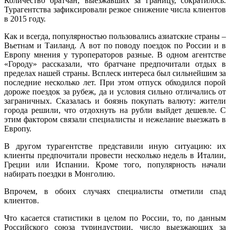
Количество братчан, выезжавших за границу, сократилось.
Турагентства зафиксировали резкое снижение числа клиентов
в 2015 году.
Как и всегда, популярностью пользовались азиатские страны –
Вьетнам и Таиланд. А вот по поводу поездок по России и в
Европу мнения у туроператоров разные. В одном агентстве
«Городу» рассказали, что братчане предпочитали отдых в
пределах нашей страны. Всплеск интереса был сильнейшим за
последние несколько лет. При этом отпуск обходился порой
дороже поездок за рубеж, да и условия сильно отличались от
заграничных. Сказалась и боязнь покупать валюту: жители
города решили, что отдохнуть на рубли выйдет дешевле. С
этим фактором связали специалисты и нежелание выезжать в
Европу.
В другом турагентстве представили иную ситуацию: их
клиенты предпочитали провести несколько недель в Италии,
Греции или Испании. Кроме того, популярность начали
набирать поездки в Монголию.
Впрочем, в обоих случаях специалисты отметили спад
клиентов.
Что касается статистики в целом по России, то, по данным
Российского союза туриндустрии, число выезжающих за