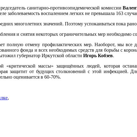
 председатель санитарно-противоэпидемической комиссии
Вален
е заболеваемость воспалением легких не превышала 163 случая
средних многолетних значений. Поэтому успокаиваться пока рано
лабления и снятия некоторых ограничительных мер необходимо 
чает полную отмену профилактических мер. Наоборот, мы все 
рованного фонда и всех необходимых средств для борьбы с коро
ытожил губернатор Иркутской области
Игорь Кобзев
.
й «критической массы» защищённых людей, которая остана
орая защитит от будущих столкновений с этой инфекцией. Дл
тельно оценивается в 60-70%.
ылке
,