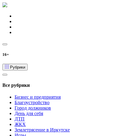
16+
Рубрики
Все рубрики
Бизнес и предприятия
Благоустройство
Город должников
День для себя
ДТП
ЖКХ
Землетрясение в Иркутске
Игры