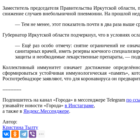
Заместитель председателя Правительства Иркутской области,
снижение случаев внебольничной пневмонии. На прошлой недел
— Тем не менее, этот показатель почти в два раза выше 
Губернатор Иркутской области подчеркнул, что в условиях ос
— Ещё раз особо отмечу: снятие ограничений не озна
санитарных врачей, иметь резервы коечного специализи
защиты и необходимые лекарственные препараты, — под
Коллективный иммунитет означает достижение определённо
сформироваться устойчивая иммунологическая «память», кот
Роспотребнадзоре заявляют, что для коронавируса он предвари
------------
Подпишитесь на канал «Города» в мессенджере Telegram
по сс
узнавайте новости «Города»
в Инстаграме
,
а также в
Яндекс.Мессенджере
.
Автор:
Кристина Тылту