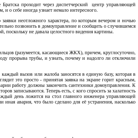
 Братска проходит через диспетчерский центр управляющей
, и о себе иногда узнает немало интересного.
заявки неотложного характера, по которым вечером и ночью
тельно позвонить в домоуправление и сообщить о случившемся
ой, поскольку не давала целостного видения картины.
льцов (разумеется, касающиеся ЖКХ), причем, круглосуточно,
воду прорыва трубы, и узнать, почему и надолго ли отключили
каждый вызов или жалоба заносятся в единую базу, которая в
лядит это просто - принятая заявка на экране горит красным,
 аварии работу должны закончить сантехники домоуправления. К
ров записываются. Теперь есть, с кого спросить за халатность
каждый день ложится на стол главного инженера управляющей
 иная авария, что было сделано для её устранения, насколько