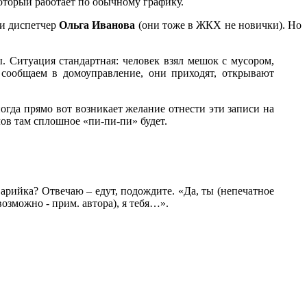
который работает по обычному графику.
и диспетчер
Ольга Иванова
(они тоже в ЖКХ не новички). Но
. Ситуация стандартная: человек взял мешок с мусором,
сообщаем в домоуправление, они приходят, открывают
ногда прямо вот возникает желание отнести эти записи на
лов там сплошное «пи-пи-пи» будет.
варийка? Отвечаю – едут, подождите. «Да, ты (непечатное
возможно - прим. автора), я тебя…».