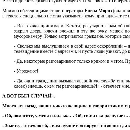
Всего в диспетчерской службе трудятся 11 человек – 10 операт
Моими собеседницами стали операторы
Елена Мороз
(она при
в тексте я специально не стал указывать, кому принадлежат те 
- Все заявки принимаем. Кстати, регулярно к нам обра
закрыл дверь, ключи вложил в эту же руку, мешок по
мусорокамеру. Только встречаются граждане, которые сам
- Сколько мы выслушиваем в свой адрес оскорблений – не
телевидение вместе с адресами, и пусть люди узнают, до 
- Да, некоторые разговаривают только криком и матом. 
- Угрожают!
- Да, один гражданин вызывал аварийную службу, они выз
слово) знаешь, с кем ты разговариваешь?!» - отвечает мне
А ВОТ БЫЛ СЛУЧАЙ...
Много лет назад звонит как-то женщина и говорит таким стр
- Ой, помогите, у меня си-и-ська… Ой, си-и-ська распухает…
- Знаете, - отвечаю ей, - вам лучше в «скорую» позвонить, а