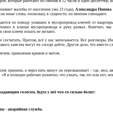
оров, которые работают по сменам в 12 часов и один диспетчер, 
нимает жалобы от населения уже 23 года),
Александра Попова
или иные слова, поскольку, в сущности, их мнения совпадают.
щаются по поводу упавших в мусоропровод ключей от квартиры
ложил в клапан мусоропровода и руку разжал. Конечно, мы 
и свои ключи искать не желают.
 сосчитать. Притом, всё у нас записывается. Все разговоры. И
какого хамства могут их соседи дойти. Другое дело, что вместо с
Причем, приказным криком и матом.
ов приняли, а через пять минут он перезванивает – где, мол, а
. «Я в полиции работаю (понятно, что узнать, так это или нет, не
адающим голосом, будто у неё что-то сильно болит:
 мы - аварийная служба.