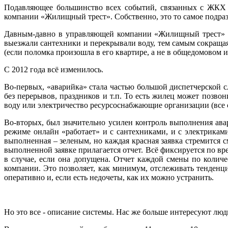
Подавляющее большинство всех событий, связанных с ЖКХ и
компании «Жилищный трест». Собственно, это то самое подразде
Давным-давно в управляющей компании «Жилищный трест» бы
выезжали сантехники и перекрывали воду, тем самым сокраща
(если поломка произошла в его квартире, а не в общедомовом 
С 2012 года всё изменилось.
Во-первых, «аварийка» стала частью большой диспетчерской 
без перерывов, праздников и т.п. То есть жилец может позво
воду или электричество ресурсоснабжающие организации (все 
Во-вторых, был значительно усилен контроль выполнения ава
режиме онлайн «работает» и с сантехниками, и с электриками
выполненная – зеленым, но каждая красная заявка стремится с
выполненной заявке прилагается отчет. Всё фиксируется по вр
в случае, если она допущена. Отчет каждой смены по колич
компании. Это позволяет, как минимум, отслеживать тенденци
оперативно и, если есть недочеты, как их можно устранить.
Но это все - описание системы. Нас же больше интересуют лю