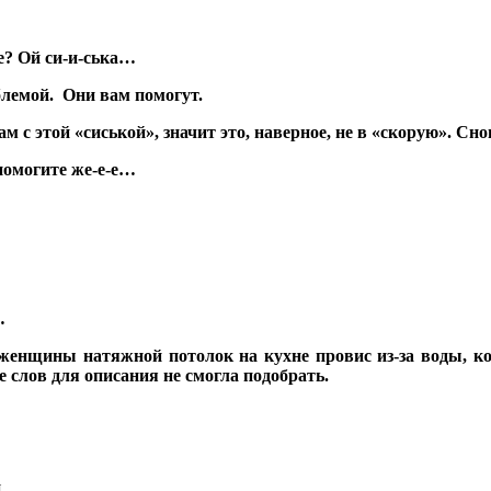
не? Ой си-и-ська…
блемой. Они вам помогут.
ам с этой «сиськой», значит это, наверное, не в «скорую». Сно
 помогите же-е-е…
…
 женщины натяжной потолок на кухне провис из-за воды, кот
 слов для описания не смогла подобрать.
.