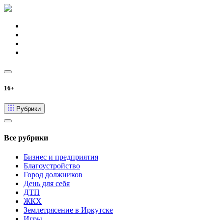
16+
Рубрики
Все рубрики
Бизнес и предприятия
Благоустройство
Город должников
День для себя
ДТП
ЖКХ
Землетрясение в Иркутске
Игры