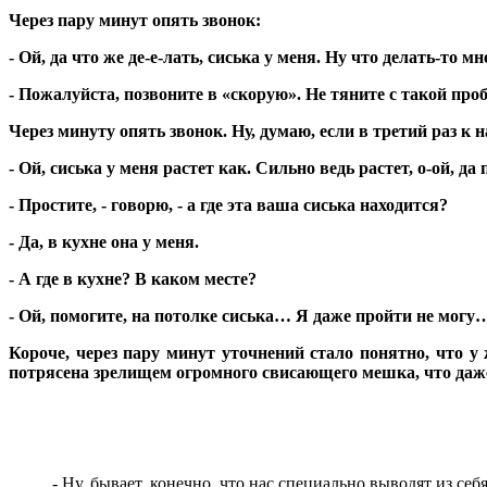
Через пару минут опять звонок:
- Ой, да что же де-е-лать, сиська у меня. Ну что делать-то м
- Пожалуйста, позвоните в «скорую». Не тяните с такой про
Через минуту опять звонок. Ну, думаю, если в третий раз к н
- Ой, сиська у меня растет как. Сильно ведь растет, о-ой, да
- Простите, - говорю, - а где эта ваша сиська находится?
- Да, в кухне она у меня.
- А где в кухне? В каком месте?
- Ой, помогите, на потолке сиська… Я даже пройти не могу
Короче, через пару минут уточнений стало понятно, что у
потрясена зрелищем огромного свисающего мешка, что даже
- Ну, бывает, конечно, что нас специально выводят из себя