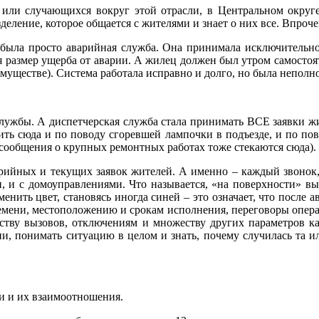
ли случающихся вокруг этой отрасли, в Центральном округе
ление, которое общается с жителями и знает о них все. Впрочем
ла просто аварийная служба. Она принимала исключительно 
я размер ущерба от аварии. А жилец должен был утром самостоя
имуществе). Система работала исправно и долго, но была неполн
службы. А диспетчерская служба стала принимать ВСЕ заявки жи
нить сюда и по поводу сгоревшей лампочки в подъезде, и по по
сообщения о крупных ремонтных работах тоже стекаются сюда).
рийных и текущих заявок жителей. А именно – каждый звонок, 
, и с домоуправлениями. Что называется, «на поверхности» выг
менить цвет, становясь иногда синей – это означает, что после
емени, местоположению и срокам исполнения, переговоры операто
еству вызовов, отключениям и множеству других параметров 
и, понимать ситуацию в целом и знать, почему случилась та или
ди и их взаимоотношения.