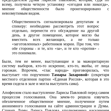
всему, получила четкую установку «сегодня или никогда»,
мнение общественности было проигнорировано с
невозмутимым видом.
Общественность сигнализировала депутатам и
спикеру: необходимо рассмотреть этот вопрос
отдельно, перенести его обсуждение на другой
день, в другое помещение, которое могло бы
вместить всех желающих, а не только
«заготовленных» работников мэрии. При том, что
обе стороны - и те, кто «за», и те кто «против» -
это понимали.
Были, тем не менее, выступающие и за мажоритарную
систему выборов, кто-то искренне, кто-то, якобы, от лица
горожан. Впрочем, «глас народа» проговорилась, что
выступает «по поручению
Тамары Захаровой
» (секретаря
местного отделения партии «Единая Россия», которая в это
время сидела в зале и могла выступить сама).
Апофеозом стало выступление Ларисы Павловой перед самим
процессом голосования. Она зачем-то решила озвучить
обезличенное общественное мнение, полученное путем
анонимного голосования на сайте администрации и Думы.
Спикер Думы Лариса Павлова уполномочена населением