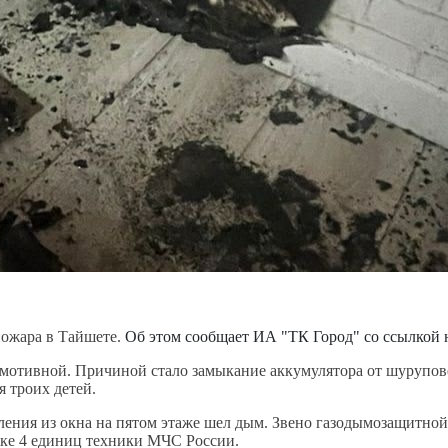
пожара в Тайшете.
Об этом сообщает ИА "ТК Город" со ссылкой 
отивной. Причиной стало замыкание аккумулятора от шуруповер
 троих детей.
ления из окна на пятом этаже шел дым. Звено газодымозащитно
ке 4 единиц техники МЧС России.