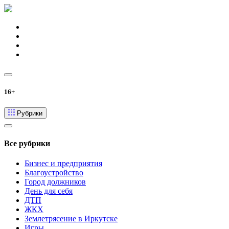
16+
Рубрики
Все рубрики
Бизнес и предприятия
Благоустройство
Город должников
День для себя
ДТП
ЖКХ
Землетрясение в Иркутске
Игры