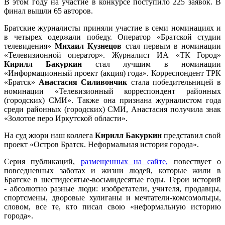
В этом году на участие в конкурсе поступило 225 заявок. В
финал вышли 65 авторов.
Братские журналисты приняли участие в семи номинациях и
в четырех одержали победу. Оператор «Братской студии
телевидения»
Михаил Кузнецов
стал первым в номинации
«Телевизионной оператор». Журналист ИА «ТК Город»
Кирилл Бакуркин
стал лучшим в номинации
«Информационный проект (акция) года». Корреспондент ТРК
«Братск»
Анастасия Силивончик
стала победительницей в
номинации «Телевизионный корреспондент районных
(городских) СМИ». Также она признана журналистом года
среди районных (городских) СМИ, Анастасия получила знак
«Золотое перо Иркутской области».
На суд жюри наш коллега
Кирилл Бакуркин
представил свой
проект «Остров Братск. Неформальная история города».
Серия публикаций,
размещенных на сайте,
повествует о
повседневных заботах и жизни людей, которые жили в
Братске в шестидесятые-восьмидесятые годы. Герои историй
- абсолютно разные люди: изобретатели, учителя, продавцы,
спортсмены, дворовые хулиганы и мечтатели-комсомольцы,
словом, все те, кто писал свою «неформальную историю
города».