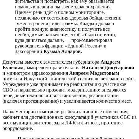
жительства и посмотреть, как ему оказывается
помощь в первичном звене здравоохранения.
Причём речь идёт о полном мониторинге,
независимо от состояния здоровья бойца, степени
тяжести ранения или травмы. Каждый должен
пройти полную диагностику и получить все
необходимые назначения, чтобы было понятно,
куда двигаться дальше, — прокомментировал
руководитель фракции «Единой России» в
Заксобрании
Кузьма Алдаров.
Депутаты вместе с заместителем губернатора
Андреем
Буневым
, зампредом правительства
Натальей Дикусаровой
и министром здравоохранения
Андреем Модестовым
посетили Иркутский клинический госпиталь ветеранов войн.
Учреждение уже принимает на реабилитацию участников
СВО и параллельно проходит модернизацию: внедряются
передовые технологии восстановления, реабилитации
(включая протезирование) и увеличивается количество мест.
Парламентарии осмотрели реабилитационные помещения,
кабинет для дистанционных консультаций участников СВО из
всех муниципалитетов, залы ЛФК и фитнеса, протезное
оборудование.
- После окончания специальной военной операции