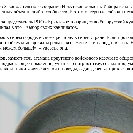
ов Законодательного собрания Иркутской области. Избирательные
ичных объединений и сообществ. В этом материале собрали неск
ала председатель РОО «Иркутское товарищество белорусской кул
клад в это – выбор своих кандидатов.
в своём городе, в своём регионе, в своей стране. Если проявля
ти проблемы мы должны решать все вместе – и народ, и власть. 
ы можем больше!», – уверена она.
нов
, заместитель атамана иркутского войскового казачьего общес
ь подрастающее поколение, учить его патриотизму, созиданию, у
и-наставники ходят с детьми в походы, садят деревья, привлека