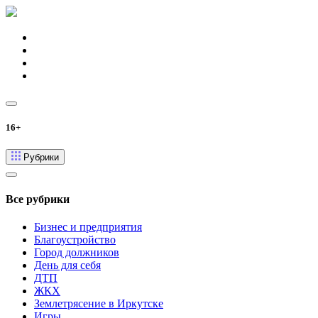
16+
Рубрики
Все рубрики
Бизнес и предприятия
Благоустройство
Город должников
День для себя
ДТП
ЖКХ
Землетрясение в Иркутске
Игры