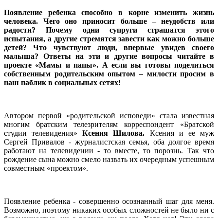
Появление ребенка способно в корне изменить жизнь
человека. Чего оно приносит больше – неудобств или
радости? Почему одни супруги страшатся этого
испытания, а другие стремятся завести как можно больше
детей? Что чувствуют люди, впервые увидев своего
малыша? Ответы на эти и другие вопросы читайте в
проекте «Мамы и папы». А если вы готовы поделиться
собственным родительским опытом – милости просим в
наш паблик в социальных сетях!
Автором первой «родительской исповеди» стала известная
многим братским телезрителям корреспондент «Братской
студии телевидения»
Ксения Шилова.
Ксения и ее муж
Сергей Привалов - журналистская семья, оба долгое время
работают на телевидении - то вместе, то порознь. Так что
рождение сына можно смело назвать их очередным успешным
совместным «проектом».
Появление ребенка - совершенно осознанный шаг для меня.
Возможно, поэтому никаких особых сложностей не было ни с