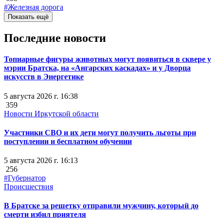
#Железная дорога
Показать ещё
Последние новости
Топиарные фигуры животных могут появиться в сквере у
мэрии Братска, на «Ангарских каскадах» и у Дворца
искусств в Энергетике
5 августа 2026 г. 16:38
359
Новости Иркутской области
Участники СВО и их дети могут получить льготы при
поступлении и бесплатном обучении
5 августа 2026 г. 16:13
256
#Губернатор
Происшествия
В Братске за решетку отправили мужчину, который до
смерти избил приятеля