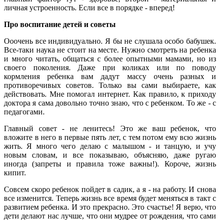
личная устроенность. Если все в порядке - вперед!
Про воспитание детей и советы
Ооочень все индивидуально. Я бы не слушала особо бабушек.
Все-таки наука не стоит на месте. Нужно смотреть на ребенка
и много читать, общаться с более опытными мамами, но из
своего поколения. Даже при коликах или по поводу
кормления ребенка вам дадут массу очень разных и
противоречивых советов. Только вы сами выбираете, как
действовать. Мне помогал интернет. Как правило, к приходу
доктора я сама довольно точно знаю, что с ребенком. То же - с
педагогами.
Главный совет - не ленитесь! Это же ваш ребенок, что
вложите в него в первые пять лет, с тем потом ему всю жизнь
жить. Я много чего делаю с малышом - и танцую, и учу
новым словам, и все показываю, объясняю, даже ругаю
иногда (запреты и правила тоже важны!). Короче, жизнь
кипит.
Совсем скоро ребенок пойдет в садик, а я - на работу. И снова
все изменится. Теперь жизнь все время будет меняться в такт с
развитием ребенка. И это прекрасно. Это счастье! Я верю, что
дети делают нас лучше, что они мудрее от рождения, что сами