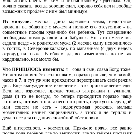
мою жизнь очень мягким и по-настоящему чудесным. Он,
можно сказать, всегда хорошо спал, хорошо себя вел и вообще
возможных проблем с ним был минимум.
Из минусов
: жесткая диета кормящей мамы, недостаток
времени на общение с мужем и полное его отсутствие - на
совместные походы куда-либо без ребенка. Тут совершенно
необходима помощь няни или бабушек. Но зато вместе мы
ездили везде - к родителям мужа (2 месяца сыну исполнилось
в гостях, в Северобайкальске), по магазинам (с двух недель
отроду), на пляж... В общем, да, все изменилось, но не так
кардинально, как могло бы.
Что ПРИШЛОСЬ изменить:
я – сова и сын, слава Богу, тоже.
Но летом он встаёт с солнышком, гораздо раньше, чем зимой,
часов в 7, и тут уж мне приходится перестраивать свой режим
дня. Ещё вынужденное изменение - это приготовление еды.
Если мы, взрослые, прежде только завтракали и ужинали
дома (и то не всегда), то теперь приходится гораздо чаще
готовить, потому что для него потерпеть, перекусить ерундой
или совсем не есть - недопустимая роскошь, малыш
моментально начнёт капризничать, а этого я не терплю и
делаю все для создания спокойной обстановки.
Ещё интересность - косметика. Прячь-не прячь, все равно
после года ребёнок где-то выпросит, где-то тайком поставит