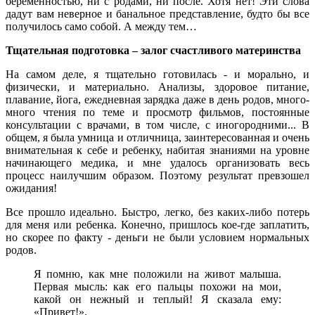
беременностью, ни с родами, ни после. Хотя нет! Эти слова
дадут вам неверное и банальное представление, будто бы все
получилось само собой. А между тем…
Тщательная подготовка – залог счастливого материнства
На самом деле, я тщательно готовилась - и морально, и
физически, и материально. Анализы, здоровое питание,
плавание, йога, ежедневная зарядка даже в день родов, много-
много чтения по теме и просмотр фильмов, постоянные
консультации с врачами, в том числе, с иногородними... В
общем, я была умница и отличница, заинтересованная и очень
внимательная к себе и ребенку, набитая знаниями на уровне
начинающего медика, и мне удалось организовать весь
процесс наилучшим образом. Поэтому результат превзошел
ожидания!
Все прошло идеально. Быстро, легко, без каких-либо потерь
для меня или ребенка. Конечно, пришлось кое-где заплатить,
но скорее по факту - деньги не были условием нормальных
родов.
Я помню, как мне положили на живот малыша.
Первая мысль: как его пальцы похожи на мои,
какой он нежный и теплый! Я сказала ему:
«Привет!».