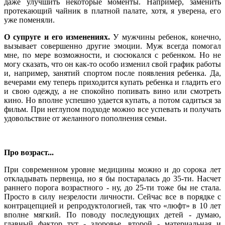
даже улучшить некоторые моменты. Например, заменить
протекающий чайник в платной палате, хотя, я уверена, его
уже поменяли.
О супруге и его изменениях.
У мужчины ребенок, конечно,
вызывает совершенно другие эмоции. Муж всегда помогал
мне, по мере возможности, и сюсюкался с ребенком. Но не
могу сказать, что он как-то особо изменил свой график работы
и, например, занятий спортом после появления ребенка. Да,
вечерами ему теперь приходится купать ребенка и гладить его
и свою одежду, а не спокойно попивать вино или смотреть
кино. Но вполне успешно удается купать, а потом садиться за
фильм. При неглупом подходе можно все успевать и получать
удовольствие от желанного пополнения семьи.
Про возраст...
При современном уровне медицины можно и до сорока лет
откладывать первенца, но я бы постаралась до 35-ти. Насчет
раннего порога возрастного - ну, до 25-ти тоже бы не стала.
Просто в силу незрелости личности. Сейчас все в порядке с
контрацепцией и репродуктологией, так что «люфт» в 10 лет
вполне мягкий. По поводу последующих детей - думаю,
главный фактор тут - здоровье, второй - материальная и