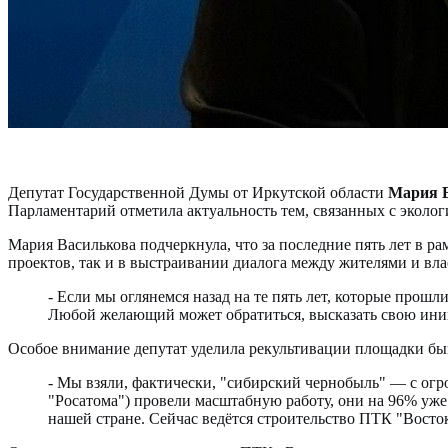
Депутат Государственной Думы от Иркутской области
Мария 
Парламентарий отметила актуальность тем, связанных с эколо
Мария Василькова подчеркнула, что за последние пять лет в 
проектов, так и в выстраивании диалога между жителями и вла
- Если мы оглянемся назад на те пять лет, которые прошл
Любой желающий может обратиться, высказать свою ини
Особое внимание депутат уделила рекультивации площадки б
- Мы взяли, фактически, "сибирский чернобыль" — с огр
"Росатома") провели масштабную работу, они на 96% уж
нашей стране. Сейчас ведётся строительство ПТК "Восток"