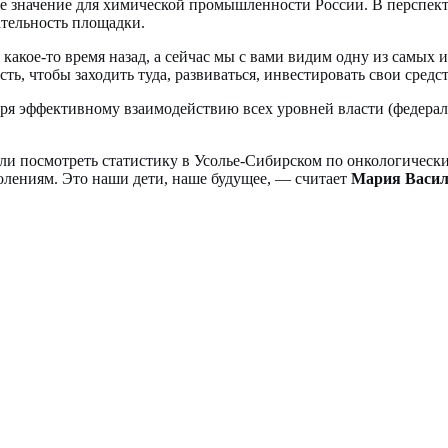
е значение для химической промышленности России. В перспект
тельность площадки.
ся какое-то время назад, а сейчас мы с вами видим одну из сам
ть, чтобы заходить туда, развиваться, инвестировать свои сре
даря эффективному взаимодействию всех уровней власти (федера
 Если посмотреть статистику в Усолье-Сибирском по онкологическ
олениям. Это наши дети, наше будущее, — считает
Мария Васил