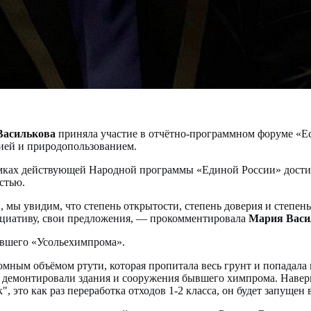
Василькова
приняла участие в отчётно-программном форуме «Ес
гией и природопользованием.
рамках действующей Народной программы «Единой России» дости
стью.
и, мы увидим, что степень открытости, степень доверия и степе
циативу, свои предложения, — прокомментировала
Мария Васи
ывшего «Усольехимпрома».
омным объёмом ртути, которая пропитала весь грунт и попадала 
е демонтировали здания и сооружения бывшего химпрома. Навер
, это как раз переработка отходов 1-2 класса, он будет запущен 