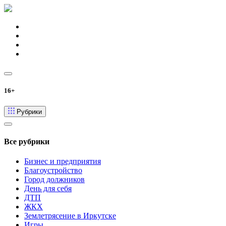
16+
Рубрики
Все рубрики
Бизнес и предприятия
Благоустройство
Город должников
День для себя
ДТП
ЖКХ
Землетрясение в Иркутске
Игры