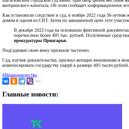
Шелеховский городской суд вынес приговор двоим местным жи
материнского капитала. Об этом сообщает информационное аге
Как установили следствие и суд, в ноябре 2022 года 56-летн
домом в одном из СНТ. Затем по завышенной цене этот участок
В декабре 2022 года на основании фиктивной документ
перечислено более 495 тыс. рублей. Полученные средст
прокуратуры Приагарья.
Подсудимые свою вину признали частично.
Суд, изучив доказательства, признал женщин виновными в мо
компенсировать государству ущерб в размере 495 тысяч рублей.
#Мошенничество
Главные новости: