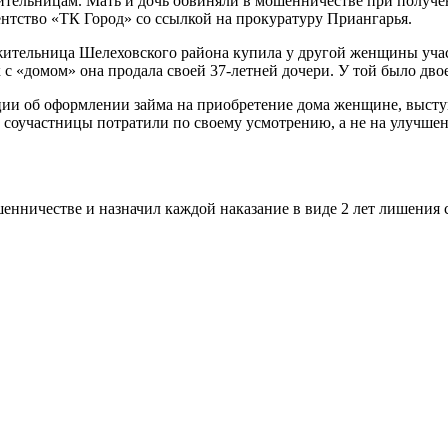
тельницам. Мать и дочь обвиняли в мошенничестве при получе
нтство «ТК Город» со ссылкой на прокуратуру Приангарья.
яя жительница Шелеховского района купила у другой женщины уч
 с «домом» она продала своей 37-летней дочери. У той было двое
ации об оформлении займа на приобретение дома женщине, выс
ва соучастницы потратили по своему усмотрению, а не на улучш
шенничестве и назначил каждой наказание в виде 2 лет лишени