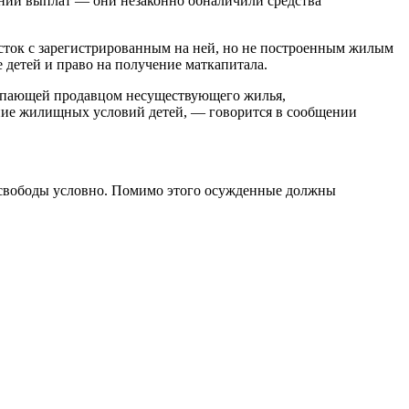
нии выплат — они незаконно обналичили средства
асток с зарегистрированным на ней, но не построенным жилым
 детей и право на получение маткапитала.
тупающей продавцом несуществующего жилья,
ение жилищных условий детей, — говорится в сообщении
я свободы условно. Помимо этого осужденные должны