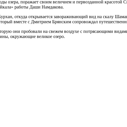
оды озера, поражает своим величием и первозданной красотой 
айкала» работы Даши Намдакова.
Бурхан, откуда открывается завораживающий вид на скалу Шаман
который вместе с Дмитрием Брянским сопровождал путешественн
оторую они пробовали на свежем воздухе с потрясающими видам
шины, окружающие великое озеро.