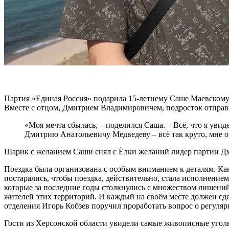
Партия «Единая Россия» подарила 15-летнему Саше Маевскому
Вместе с отцом, Дмитрием Владимировичем, подросток отправи
«Моя мечта сбылась, – поделился Саша. – Всё, что я уви
Дмитрию Анатольевичу Медведеву – всё так круто, мне 
Шарик с желанием Саши снял с Ёлки желаний лидер партии Дм
Поездка была организована с особым вниманием к деталям. К
постарались, чтобы поездка, действительно, стала исполнением
которые за последние годы столкнулись с множеством лишений
жителей этих территорий. И каждый на своём месте должен сде
отделения Игорь Кобзев поручил проработать вопрос о регуляр
Гости из Херсонской области увидели самые живописные уголки