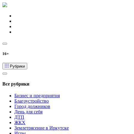
16+
Рубрики
Все рубрики
Бизнес и предприятия
Благоустройство
Город должников
День для себя
ДТП
ЖКХ
Землетрясение в Иркутске
Игры