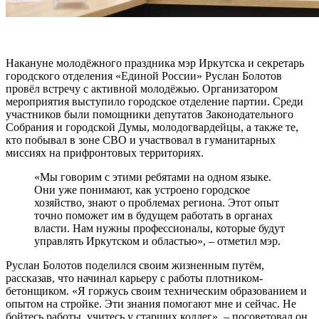
Накануне молодёжного праздника мэр Иркутска и секретарь
городского отделения «Единой России» Руслан Болотов
провёл встречу с активной молодёжью. Организатором
мероприятия выступило городское отделение партии. Среди
участников были помощники депутатов Законодательного
Собрания и городской Думы, молодогвардейцы, а также те,
кто побывал в зоне СВО и участвовал в гуманитарных
миссиях на прифронтовых территориях.
«Мы говорим с этими ребятами на одном языке.
Они уже понимают, как устроено городское
хозяйство, знают о проблемах региона. Этот опыт
точно поможет им в будущем работать в органах
власти. Нам нужны профессионалы, которые будут
управлять Иркутском и областью», – отметил мэр.
Руслан Болотов поделился своим жизненным путём,
рассказав, что начинал карьеру с работы плотником-
бетонщиком. «Я горжусь своим техническим образованием и
опытом на стройке. Эти знания помогают мне и сейчас. Не
бойтесь работы, учитесь у старших коллег», – посоветовал он