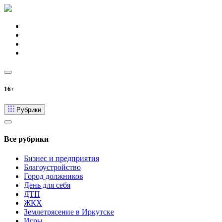
16+
Рубрики
Все рубрики
Бизнес и предприятия
Благоустройство
Город должников
День для себя
ДТП
ЖКХ
Землетрясение в Иркутске
Игры