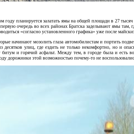
ом году планируется залатать ямы на общей площади в 27 тысяч
 первую очередь во всех районах Братска заделывают ямы там, г
роводиться «согласно установленного графика» уже после майски
торые начинают мозолить глаза автомобилистам и портить подве
из десятков улиц, где ездить не только некомфортно, но и оп
ют битум и горячий асфальт. Между тем, в городе была и есть 
году дорожники этой возможностью почему-то не воспользовалис