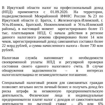
В Иркутской области налог на профессиональный доход
(НПД) применяется с 01.09.2020. На территории,
подведомственной Межрайонной ИФНС России №23 по
Иркутской области (г. Братск, г. Железногорск-Илимский, г.
Усть-Илимск, Братский, Нижнеилимский и Усть-Илимский
районы), в настоящий момент зарегистрировано более 15
тыс. плательщиков НПД. С начала действия в регионе
данного налогового режима сформировано более 14 млн
чеков, зарегистрированный доход самозанятых составил более
22 млрд рублей, а сумма начисленного налога - более 730 млн
рублей.
Налоговая служба напоминает о необходимости
своевременной уплаты НПД и регулярной проверки
состояния своего единого налогового счета. В случае
обнаружения задолженности – в интересах
налогоплательщика ее незамедлительное погашение.
Специальный налоговый режим для самозанятых граждан
позволяет легально вести личный бизнес и получать доход без
риска штрафа за незаконную предпринимательскую
деятельность. Физические лица и индивидуальные
предприниматели платят налог с доходов от самостоятельной
деятельности по льготной ставке – 4% или 6%