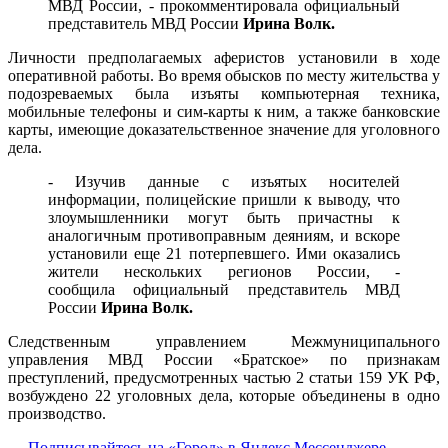
МВД России, - прокомментировала официальный
представитель МВД России
Ирина Волк.
Личности предполагаемых аферистов установили в ходе
оперативной работы. Во время обысков по месту жительства у
подозреваемых была изъяты компьютерная техника,
мобильные телефоны и сим-карты к ним, а также банковские
карты, имеющие доказательственное значение для уголовного
дела.
- Изучив данные с изъятых носителей
информации, полицейские пришли к выводу, что
злоумышленники могут быть причастны к
аналогичным противоправным деяниям, и вскоре
установили еще 21 потерпевшего. Ими оказались
жители нескольких регионов России, -
сообщила официальный представитель МВД
России
Ирина Волк.
Следственным управлением Межмуниципального
управления МВД России «Братское» по признакам
преступлений, предусмотренных частью 2 статьи 159 УК РФ,
возбуждено 22 уголовных дела, которые объединены в одно
производство.
----Подписывайтесь на «Город» в Яндекс.Мессенджере----