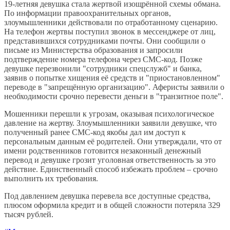
19-летняя девушка стала жертвой изощрённой схемы обмана.
По информации правоохранительных органов,
злоумышленники действовали по отработанному сценарию.
На телефон жертвы поступил звонок в мессенджере от лиц,
представившихся сотрудниками почты. Они сообщили о
письме из Министерства образования и запросили
подтверждение номера телефона через СМС-код. Позже
девушке перезвонили "сотрудники спецслужб" и банка,
заявив о попытке хищения её средств и "приостановленном"
переводе в "запрещённую организацию". Аферисты заявили о
необходимости срочно перевести деньги в "транзитное поле".
Мошенники перешли к угрозам, оказывая психологическое
давление на жертву. Злоумышленники заявили девушке, что
полученный ранее СМС-код якобы дал им доступ к
персональным данным её родителей. Они утверждали, что от
имени родственников готовится незаконный денежный
перевод и девушке грозит уголовная ответственность за это
действие. Единственный способ избежать проблем – срочно
выполнить их требования.
Под давлением девушка перевела все доступные средства,
плюсом оформила кредит и в общей сложности потеряла 329
тысяч рублей.