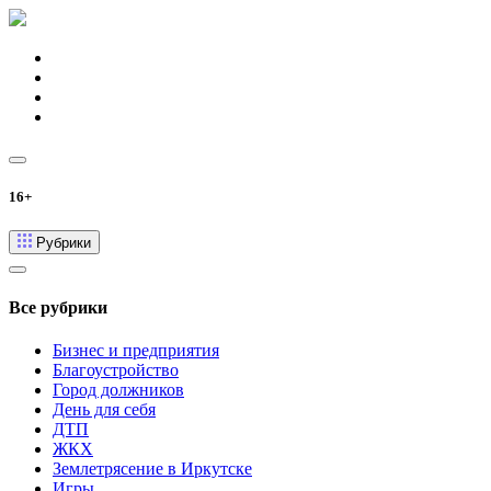
16+
Рубрики
Все рубрики
Бизнес и предприятия
Благоустройство
Город должников
День для себя
ДТП
ЖКХ
Землетрясение в Иркутске
Игры