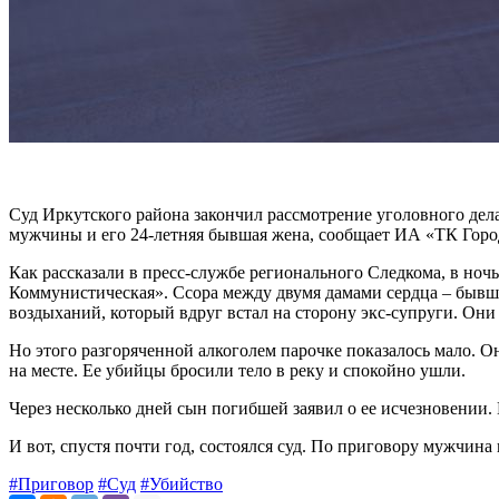
Суд Иркутского района закончил рассмотрение уголовного дел
мужчины и его 24-летняя бывшая жена, сообщает ИА «ТК Горо
Как рассказали в пресс-службе регионального Следкома, в ноч
Коммунистическая». Ссора между двумя дамами сердца – бывше
воздыханий, который вдруг встал на сторону экс-супруги. Он
Но этого разгоряченной алкоголем парочке показалось мало. О
на месте. Ее убийцы бросили тело в реку и спокойно ушли.
Через несколько дней сын погибшей заявил о ее исчезновении
И вот, спустя почти год, состоялся суд. По приговору мужчин
#Приговор
#Суд
#Убийство