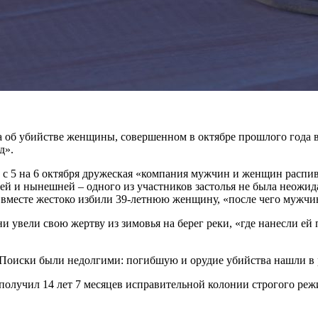
а об убийстве женщины, совершенном в октябре прошлого года 
д».
ь с 5 на 6 октября дружеская «компания мужчин и женщин распи
й и нынешней – одного из участников застолья не была неожид
и вместе жестоко избили 39-летнюю женщину, «после чего мужчи
ни увели свою жертву из зимовья на берег реки, «где нанесли е
. Поиски были недолгими: погибшую и орудие убийства нашли в
а получил 14 лет 7 месяцев исправительной колонии строгого ре