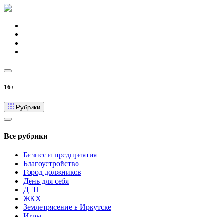
16+
Рубрики
Все рубрики
Бизнес и предприятия
Благоустройство
Город должников
День для себя
ДТП
ЖКХ
Землетрясение в Иркутске
Игры