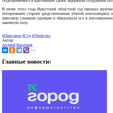
Подозреваемого в кратчайшие сроки задержали сотрудники пол
В июне этого года Иркутский областной суд признал мужчин
потерпевшей стороне (родственникам убитой пенсионерки) 
приговор слишком суровым и обжаловала его в апелляционном
законную силу.
#Приговор
#Суд
#Убийство
Автор:
Андрей Васильев
Главные новости: