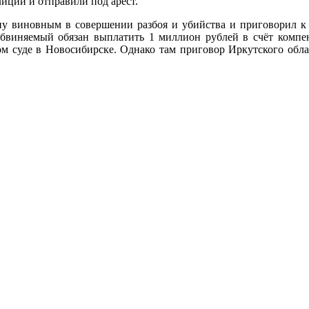
иции и отправили под арест.
у виновным в совершении разбоя и убийства и приговорил к 
обвиняемый обязан выплатить 1 миллион рублей в счёт компен
 суде в Новосибирске. Однако там приговор Иркутского облас