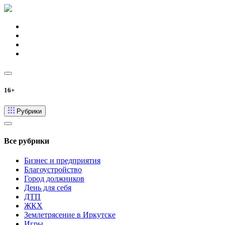
16+
Рубрики
Все рубрики
Бизнес и предприятия
Благоустройство
Город должников
День для себя
ДТП
ЖКХ
Землетрясение в Иркутске
Игры