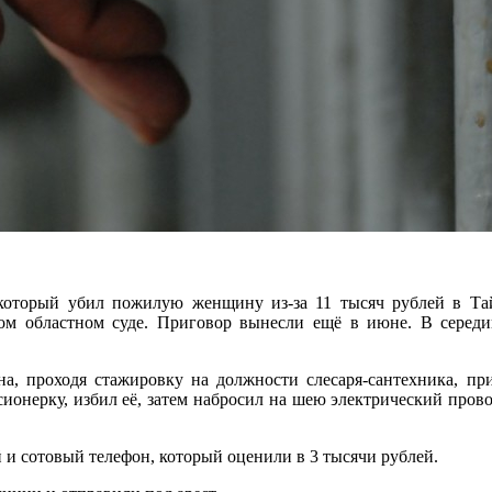
который убил пожилую женщину из-за 11 тысяч рублей в Тай
ом областном суде. Приговор вынесли ещё в июне. В середи
на, проходя стажировку на должности слесаря-сантехника, 
сионерку, избил её, затем набросил на шею электрический прово
й и сотовый телефон, который оценили в 3 тысячи рублей.