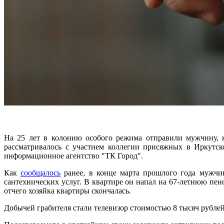
На 25 лет в колонию особого режима отправили мужчину, 
рассматривалось с участием коллегии присяжных в Иркутск
информационное агентство "ТК Город".
Как
сообщалось
ранее, в конце марта прошлого года мужчи
сантехнических услуг. В квартире он напал на 67-летнюю пен
отчего хозяйка квартиры скончалась.
Добычей грабителя стали телевизор стоимостью 8 тысяч рубле