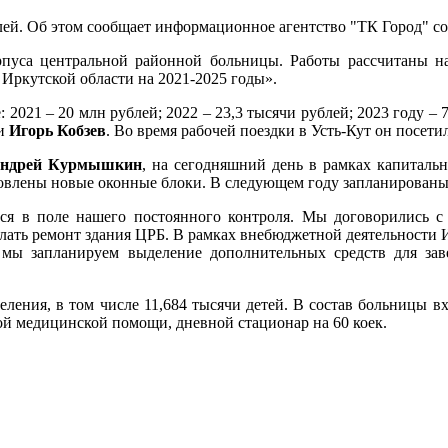
лей. Об этом сообщает информационное агентство "ТК Город" со
рпуса центральной районной больницы. Работы рассчитаны на
Иркутской области на 2021-2025 годы».
: 2021 – 20 млн рублей; 2022 – 23,3 тысячи рублей; 2023 году –
ти
Игорь Кобзев
. Во время рабочей поездки в Усть-Кут он посети
ндрей Курмышкин
, на сегодняшний день в рамках капиталь
новлены новые оконные блоки. В следующем году запланированы
тся в поле нашего постоянного контроля. Мы договорились с
елать ремонт здания ЦРБ. В рамках внебюджетной деятельности
мы запланируем выделение дополнительных средств для заве
еления, в том числе 11,684 тысячи детей. В состав больницы в
ой медицинской помощи, дневной стационар на 60 коек.