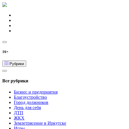
16+
Рубрики
Все рубрики
Бизнес и предприятия
Благоустройство
Город должников
День для себя
ДТП
ЖКХ
Землетрясение в Иркутске
Игры