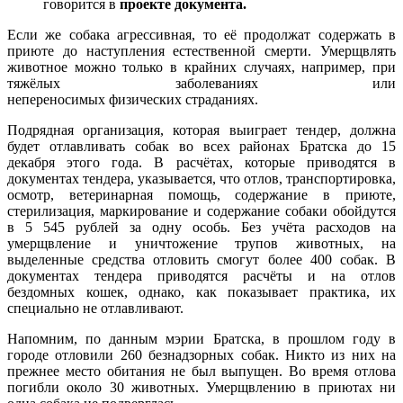
говорится в
проекте документа.
Если же собака агрессивная, то её продолжат содержать в
приюте до наступления естественной смерти. Умерщвлять
животное можно только в крайних случаях, например, при
тяжёлых заболеваниях или
непереносимых физических страданиях.
Подрядная организация, которая выиграет тендер, должна
будет отлавливать собак во всех районах Братска до 15
декабря этого года. В расчётах, которые приводятся в
документах тендера, указывается, что отлов, транспортировка,
осмотр, ветеринарная помощь, содержание в приюте,
стерилизация, маркирование и содержание собаки обойдутся
в 5 545 рублей за одну особь. Без учёта расходов на
умерщвление и уничтожение трупов животных, на
выделенные средства отловить смогут более 400 собак. В
документах тендера приводятся расчёты и на отлов
бездомных кошек, однако, как показывает практика, их
специально не отлавливают.
Напомним, по данным мэрии Братска, в прошлом году в
городе отловили 260 безнадзорных собак. Никто из них на
прежнее место обитания не был выпущен. Во время отлова
погибли около 30 животных. Умерщвлению в приютах ни