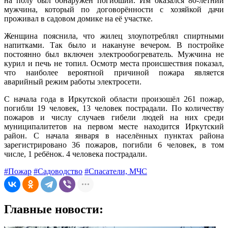
на полу был обнаружен погибший. Им оказался 80-летний
мужчина, который по договорённости с хозяйкой дачи
проживал в садовом домике на её участке.
Женщина пояснила, что жилец злоупотреблял спиртными
напитками. Так было и накануне вечером. В постройке
постоянно был включен электрообогреватель. Мужчина не
курил и печь не топил. Осмотр места происшествия показал,
что наиболее вероятной причиной пожара является
аварийный режим работы электросети.
С начала года в Иркутской области произошёл 261 пожар,
погибли 19 человек, 13 человек пострадали. По количеству
пожаров и числу случаев гибели людей на них среди
муниципалитетов на первом месте находится Иркутский
район. С начала января в населённых пунктах района
зарегистрировано 36 пожаров, погибли 6 человек, в том
числе, 1 ребёнок. 4 человека пострадали.
#Пожар
#Садоводство
#Спасатели, МЧС
Главные новости: