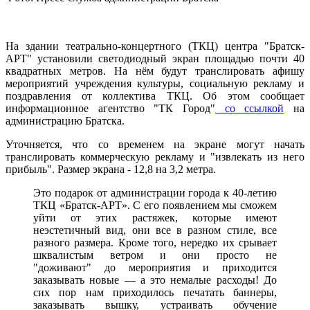
На здании театрально-концертного (ТКЦ) центра "Братск-
АРТ" установили светодиодный экран площадью почти 40
квадратных метров. На нём будут транслировать афишу
мероприятий учреждения культуры, социальную рекламу и
поздравления от коллектива ТКЦ. Об этом сообщает
информационное агентство "ТК Город"
со ссылкой
на
администрацию Братска.
Уточняется, что со временем на экране могут начать
транслировать коммерческую рекламу и "извлекать из него
прибыль". Размер экрана - 12,8 на 3,2 метра.
Это подарок от администрации города к 40-летию
ТКЦ «Братск-АРТ». С его появлением мы сможем
уйти от этих растяжек, которые имеют
неэстетичный вид, они все в разном стиле, все
разного размера. Кроме того, нередко их срывает
шквалистым ветром и они просто не
"доживают" до мероприятия и приходится
заказывать новые — а это немалые расходы! До
сих пор нам приходилось печатать баннеры,
заказывать вышку, устраивать обучение