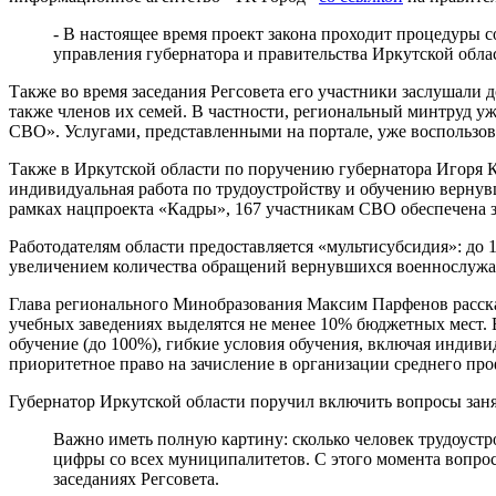
- В настоящее время проект закона проходит процедуры со
управления губернатора и правительства Иркутской обла
Также во время заседания Регсовета его участники заслушали 
также членов их семей. В частности, региональный минтруд у
СВО». Услугами, представленными на портале, уже воспользова
Также в Иркутской области по поручению губернатора Игоря Ко
индивидуальная работа по трудоустройству и обучению верну
рамках нацпроекта «Кадры», 167 участникам СВО обеспечена за
Работодателям области предоставляется «мультисубсидия»: до 1
увеличением количества обращений вернувшихся военнослужащ
Глава регионального Минобразования Максим Парфенов рассказ
учебных заведениях выделятся не менее 10% бюджетных мест. 
обучение (до 100%), гибкие условия обучения, включая индив
приоритетное право на зачисление в организации среднего про
Губернатор Иркутской области поручил включить вопросы заня
Важно иметь полную картину: сколько человек трудоустр
цифры со всех муниципалитетов. С этого момента вопро
заседаниях Регсовета.