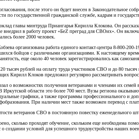
гласования, после этого он будет внесен в Законодательное собр
сти по государственной гражданской службе, кадрам и государс
доклад главы минтруда Приангарья Кирилла Клокова. Он рассказ
же внедрил в работу проект «БеZ преград для СВОих». Он включ
лись более 2000 человек.
бзева организована работа единого контакт-центра 8-800-200-1
вшихся бойцов с различными организациями. К настоящему вре
нятость, еще около 40 человек зарегистрировались как самозаня
20 тысяч рублей на оплату труда участников СВО и до 80 тысяч 
их Кирилл Клоков предложил регулярно рассматривать вопросы
ал о возможностях получения ветеранами и членами их семей в
В Иркутской области это более 700 мест. Вузы региона оказыва
идуальные графики, а также программы профессионального и до
фобразования. При наличии мест также возможен перевод с плат
тости ветеранов СВО в постоянную повестку еженедельного шта
оено, сколько проходят обучение, скольким еще необходима помо
с о создании условий для успешного трудоустройства наших во