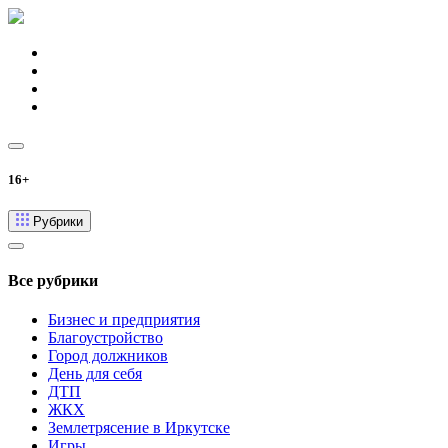
16+
Рубрики
Все рубрики
Бизнес и предприятия
Благоустройство
Город должников
День для себя
ДТП
ЖКХ
Землетрясение в Иркутске
Игры