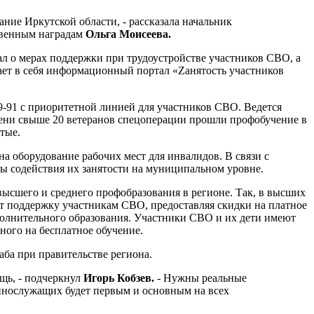
ание Иркутской области, - рассказала начальник
твенным наградам
Ольга Моисеева.
ал о мерах поддержки при трудоустройстве участников СВО, а
ает в себя информационный портал «Zанятость участников
9-91 с приоритетной линией для участников СВО. Ведется
мени свыше 20 ветеранов спецоперации прошли профобучение в
тые.
на оборудование рабочих мест для инвалидов. В связи с
 содействия их занятости на муниципальном уровне.
ысшего и среднего профобразования в регионе. Так, в высших
ют поддержку участникам СВО, предоставляя скидки на платное
полнительного образования. Участники СВО и их дети имеют
ного на бесплатное обучение.
ба при правительстве региона.
щь, - подчеркнул
Игорь Кобзев.
- Нужны реальные
еннослужащих будет первым и основным на всех