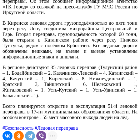
переправы. Об этом сообщает информационное агентство
«ТК Город» со ссылкой на пресс-службу ГУ МЧС России по
Иркутской области.
В Киренске ледовая дорога грузоподъёмностью до пяти тонн
через реку Лену соединила микрорайоны Центральный и
Гарь. Вторая переправа, грузоподъёмность которой 60 тонн,
была открыта в Катангском районе через реку Нижняя
Тунгуска, рядом с посёлком Ербогачен. Все ледовые дороги
обозначены вешками, на въезде и выезде установлены
информационные знаки и аншлаги.
В регионе действуют 35 ледовых переправ (Тулунский район
– 1, Бодайбинский – 2, Казачинско-Ленский – 4, Катангский –
4, Качугский – 1, Киренский – 8, Нижнеудинский – 1,
Братский – 3, Тайшетский – 6, Шелеховский – 1,
Жигаловский – 1, Усть-Кутский – 1, Усть-Удинский – 1,
Балаганский - 1).
Всего планируется открытие и эксплуатация 51-й ледовой
переправы в 17-ти муниципальных образованиях области. На
особом контроле - 55 мест массового выхода людей на лёд.
#Безопасность
#Ледовая переправа