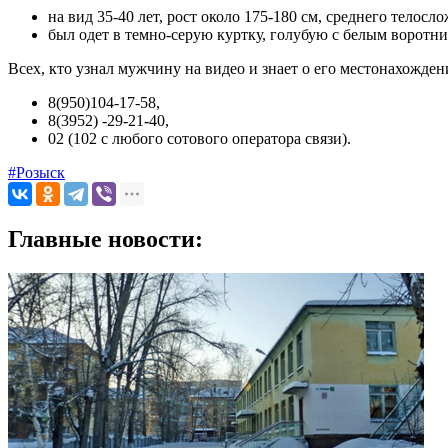
на вид 35-40 лет, рост около 175-180 см, среднего телосл
был одет в темно-серую куртку, голубую с белым воротни
Всех, кто узнал мужчину на видео и знает о его местонахожде
8(950)104-17-58,
8(3952) -29-21-40,
02 (102 с любого сотового оператора связи).
#Розыск
Главные новости: