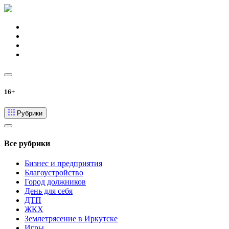
16+
Рубрики
Все рубрики
Бизнес и предприятия
Благоустройство
Город должников
День для себя
ДТП
ЖКХ
Землетрясение в Иркутске
Игры