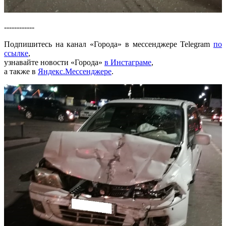
------------
Подпишитесь на канал «Города» в мессенджере Telegram
по
ссылке
,
узнавайте новости «Города»
в Инстаграме
,
а также в
Яндекс.Мессенджере
.