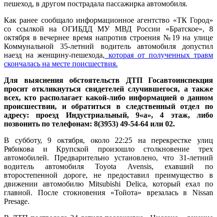
пешеход, в другом пострадала пассажирка автомобиля.
Как ранее сообщало информационное агентство «ТК Город»
со ссылкой на ОГИБДД МУ МВД России «Братское», 8
октября в вечернее время напротив строения №19 на улице
Коммунальной 35-летний водитель автомобиля допустил
наезд на женщину-пешехода,
которая от полученных травм
скончалась на месте поисшествия.
Для выяснения обстоятельств ДТП Госавтоинспекция
просит откликнуться свидетелей случившегося, а также
всех, кто располагает какой-либо информацией о данном
происшествии, и обратиться в следственный отдел по
адресу: проезд Индустриальный, 9«а», 4 этаж, либо
позвонить по телефонам: 8(3953) 49-54-64 или 02.
В субботу, 9 октября, около 22:25 на перекрестке улиц
Рябикова и Крупской произошло столкновение трех
автомобилей. Предварительно установлено, что 31-летний
водитель автомобиля Toyota Avensis, ехавший по
второстепенной дороге, не предоставил преимущество в
движении автомобилю Mitsubishi Delica, который ехал по
главной. После стокновения «Тойота» врезалась в Nissan
Presage.