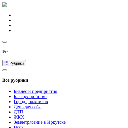
16+
Рубрики
Все рубрики
Бизнес и предприятия
Благоустройство
Город должников
День для себя
ДТП
ЖКХ
Землетрясение в Иркутске
Игры