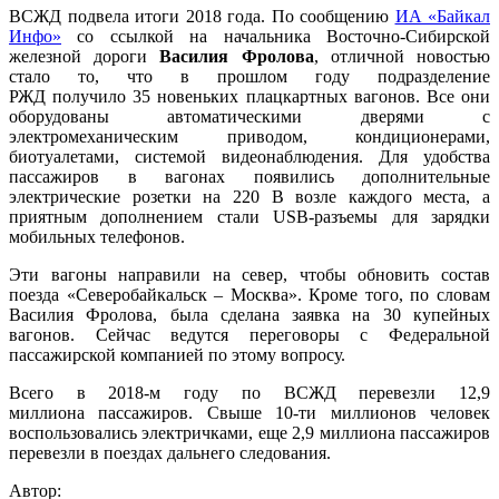
ВСЖД подвела итоги 2018 года. По сообщению
ИА «Байкал
Инфо»
со ссылкой на начальника Восточно-Сибирской
железной дороги
Василия Фролова
, отличной новостью
стало то, что в прошлом году подразделение
РЖД получило 35 новеньких плацкартных вагонов. Все они
оборудованы автоматическими дверями с
электромеханическим приводом, кондиционерами,
биотуалетами, системой видеонаблюдения. Для удобства
пассажиров в вагонах появились дополнительные
электрические розетки на 220 В возле каждого места, а
приятным дополнением стали USB-разъемы для зарядки
мобильных телефонов.
Эти вагоны направили на север, чтобы обновить состав
поезда «Северобайкальск – Москва». Кроме того, по словам
Василия Фролова, была сделана заявка на 30 купейных
вагонов. Сейчас ведутся переговоры с Федеральной
пассажирской компанией по этому вопросу.
Всего в 2018-м году по ВСЖД перевезли 12,9
миллиона пассажиров. Свыше 10-ти миллионов человек
воспользовались электричками, еще 2,9 миллиона пассажиров
перевезли в поездах дальнего следования.
Автор: