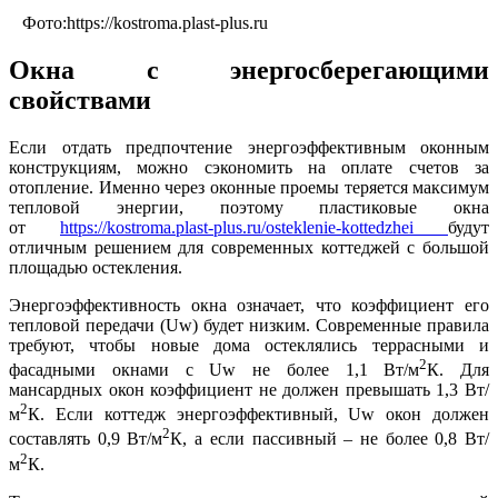
Фото:https://kostroma.plast-plus.ru
Окна с энергосберегающими
свойствами
Если отдать предпочтение энергоэффективным оконным
конструкциям, можно сэкономить на оплате счетов за
отопление. Именно через оконные проемы теряется максимум
тепловой энергии, поэтому пластиковые окна
от
https://kostroma.plast-plus.ru/osteklenie-kottedzhei
будут
отличным решением для современных коттеджей с большой
площадью остекления.
Энергоэффективность окна означает, что коэффициент его
тепловой передачи (Uw) будет низким. Современные правила
требуют, чтобы новые дома остеклялись террасными и
2
фасадными окнами с Uw не более 1,1 Вт/м
К. Для
мансардных окон коэффициент не должен превышать 1,3 Вт/
2
м
К. Если коттедж энергоэффективный, Uw окон должен
2
составлять 0,9 Вт/м
К, а если пассивный – не более 0,8 Вт/
2
м
К.