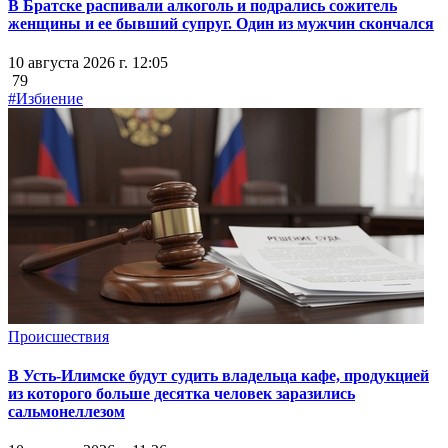
В Братске распивали алкоголь и подрались сожитель
женщины и ее бывший супруг. Один из мужчин скончался
10 августа 2026 г. 12:05
79
#Избиение
Происшествия
В Усть-Илимске будут судить владельца кафе, продукцией
из которого больше десятка человек заразились
сальмонеллезом