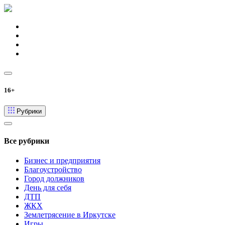
16+
Рубрики
Все рубрики
Бизнес и предприятия
Благоустройство
Город должников
День для себя
ДТП
ЖКХ
Землетрясение в Иркутске
Игры