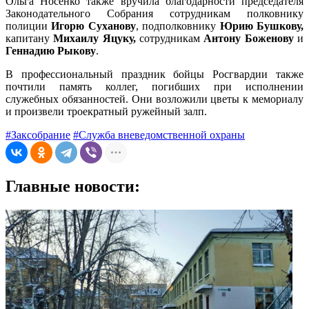
Ольга Носенко также вручила благодарности председателя
Законодательного Собрания сотрудникам полковнику
полиции
Игорю Суханову
, подполковнику
Юрию Бушкову,
капитану
Михаилу Яцуку,
сотрудникам
Антону Боженову
и
Геннадию Рыкову
.
В профессиональный праздник бойцы Росгвардии также
почтили память коллег, погибших при исполнении
служебных обязанностей. Они возложили цветы к мемориалу
и произвели троекратный ружейный залп.
#Заксобрание
#Служба вневедомственной охраны
Главные новости: