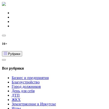
16+
Рубрики
Все рубрики
Бизнес и предприятия
Благоустройство
Город должников
День для себя
ДТП
ЖКХ
Землетрясение в Иркутске
Игры