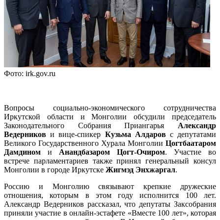
Фото: irk.gov.ru
Вопросы социально-экономического сотрудничества
Иркутской области и Монголии обсудили председатель
Законодательного Собрания Приангарья
Александр
Ведерников
и вице-спикер
Кузьма Алдаров
с депутатами
Великого Государственного Хурала Монголии
Цогтбаатаром
Дамдином
и
Анандбазаром Цогт-Очиром
. Участие во
встрече парламентариев также принял генеральный консул
Монголии в городе Иркутске
Жигмэд Энхжаргал
.
Россию и Монголию связывают крепкие дружеские
отношения, которым в этом году исполнится 100 лет.
Александр Ведерников рассказал, что депутаты Заксобрания
приняли участие в онлайн-эстафете «Вместе 100 лет», которая