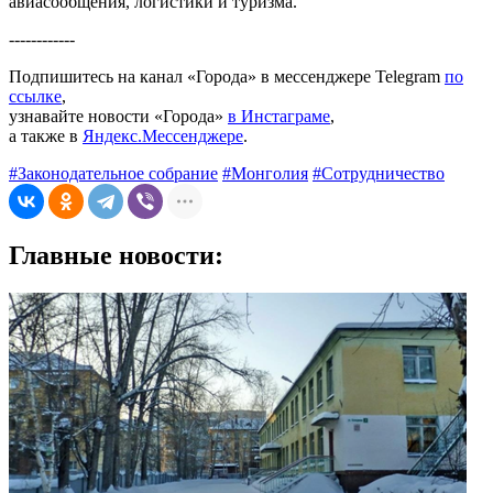
авиасообщения, логистики и туризма.
------------
Подпишитесь на канал «Города» в мессенджере Telegram
по
ссылке
,
узнавайте новости «Города»
в Инстаграме
,
а также в
Яндекс.Мессенджере
.
#Законодательное собрание
#Монголия
#Сотрудничество
Главные новости: