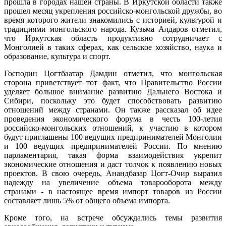
прошла в городах нашей страны. В Иркутской области также
прошел месяц укрепления российско-монгольской дружбы, во
время которого жители знакомились с историей, культурой и
традициями монгольского народа. Кузьма Алдаров отметил,
что Иркутская область продуктивно сотрудничает с
Монголией в таких сферах, как сельское хозяйство, наука и
образование, культура и спорт.
Господин Цогтбаатар Дамдин отметил, что монгольская
сторона приветствует тот факт, что Правительство России
уделяет большое внимание развитию Дальнего Востока и
Сибири, поскольку это будет способствовать развитию
отношений между странами. Он также рассказал об идее
проведения экономического форума в честь 100-летия
российско-монгольских отношений, к участию в котором
будут приглашены 100 ведущих предпринимателей Монголии
и 100 ведущих предпринимателей России. По мнению
парламентария, такая форма взаимодействия укрепит
экономические отношения и даст толчок к появлению новых
проектов. В свою очередь, Анандбазар Цогт-Очир выразил
надежду на увеличение объема товарооборота между
странами - в настоящее время импорт товаров из России
составляет лишь 5% от общего объема импорта.
Кроме того, на встрече обсуждались темы развития