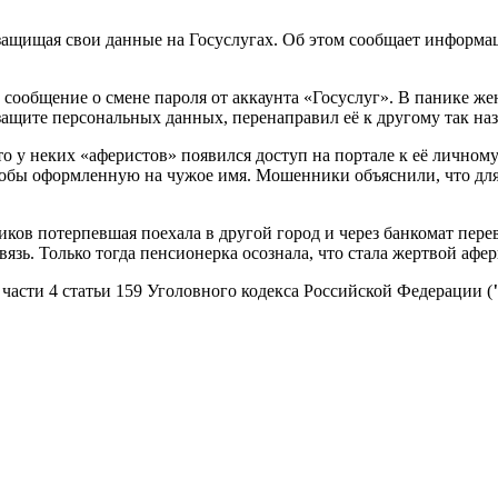
 защищая свои данные на Госуслугах.
Об этом сообщает информац
о сообщение о смене пароля от аккаунта «Госуслуг». В панике 
щите персональных данных, перенаправил её к другому так на
 у неких «аферистов» появился доступ на портале к её личному к
якобы оформленную на чужое имя. Мошенники объяснили, что дл
ков потерпевшая поехала в другой город и через банкомат пере
зь. Только тогда пенсионерка осознала, что стала жертвой афер
части 4 статьи 159 Уголовного кодекса Российской Федерации (