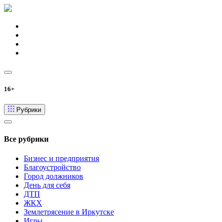
16+
Рубрики
Все рубрики
Бизнес и предприятия
Благоустройство
Город должников
День для себя
ДТП
ЖКХ
Землетрясение в Иркутске
Игры