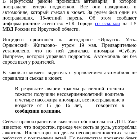
В Иркутском районе произошла автоавария, в которой
пострадали пятеро подростков. Все они находились в
автомобиле, который съехал в кювет. За рулём был один из
пострадавших, 15-летний парень. Об этом сообщает
информационное агентство «ТК Город»
со ссылкой
на ГУ
МВД России по Иркутской области.
Инцидент произошёл на автодороге «Иркутск- Усть-
Ордынский- Жигалово» утром 19 мая. Предварительно
установлено, что по ней двигалась иномарка «Субару
Импреза», которой управлял подросток. Автомобиль он без
спроса взял у родителей.
В какой-то момент водитель с управлением автомобиля не
справился и съехал в кювет.
В результате аварии травмы различной степени
тяжести получили несовершеннолетний водитель
и четыре пассажира иномарки, все пострадавшие в
возрасте от 15 до 16 лет, — говорится в
сообщении полиции.
Сейчас правоохранители выясняют обстоятельства ДТП. Уже
известно, что подросток, прежде чем сесть за руль, употреблял
алкоголь. Инспекторы по делам несовершеннолетних также
работают с родителями детей. По результатам проверки будет