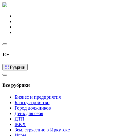
16+
Рубрики
Все рубрики
Бизнес и предприятия
Благоустройство
Город должников
День для себя
ДТП
ЖКХ
Землетрясение в Иркутске
Игры