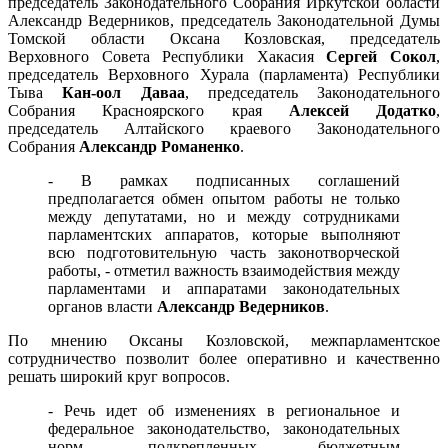
председатель Законодательного Собрания Иркутской области
Александр Ведерников, председатель Законодательной Думы
Томской области Оксана Козловская, председатель
Верховного Совета Республики Хакасия
Сергей Сокол
,
председатель Верховного Хурала (парламента) Республики
Тыва
Кан-оол Даваа
, председатель Законодательного
Собрания Красноярского края
Алексей Додатко
,
председатель Алтайского краевого Законодательного
Собрания
Александр Романенко
.
- В рамках подписанных соглашений
предполагается обмен опытом работы не только
между депутатами, но и между сотрудниками
парламентских аппаратов, которые выполняют
всю подготовительную часть законотворческой
работы, - отметил важность взаимодействия между
парламентами и аппаратами законодательных
органов власти
Александр Ведерников
.
По мнению Оксаны Козловской, межпарламентское
сотрудничество позволит более оперативно и качественно
решать широкий круг вопросов.
- Речь идет об изменениях в региональное и
федеральное законодательство, законодательных
норм, подкрепленных бюджетным